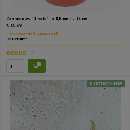
Zonnedauw "Binata" | ø 8,5 cm x ↕ 15 cm
€ 10,99
1 op voorraad, wees snel!
Deliverytime
(16)
INSECTENVANGER