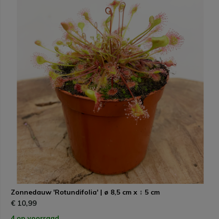
Zonnedauw 'Rotundifolia' | ø 8,5 cm x ↕ 5 cm
€ 10,99
4 op voorraad