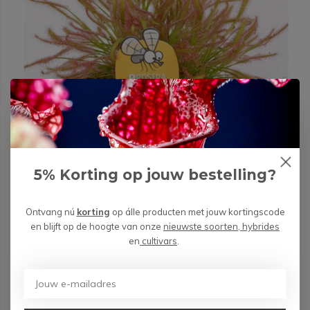
5% Korting op jouw bestelling?
Ontvang nú
korting
op álle producten met jouw kortingscode
en blijft op de hoogte van onze
nieuwste soorten, hybrides
en
cultivars
.
Zonnedauw "Capensis"' - groot | ø 12 cm x ↕ 12 cm
€ 14,99
3 op voorraad, wees snel!
Deliverytime