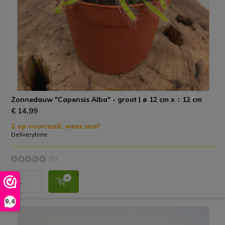
Zonnedauw "Capensis Alba" - groot | ø 12 cm x ↕ 12 cm
€ 14,99
2 op voorraad, wees snel!
Deliverytime
(0)
9,4