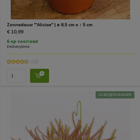
Zonnedauw '"Aliciae" | ø 8,5 cm x ↕ 5 cm
€ 10,99
6 op voorraad
Deliverytime
(22)
VLIEGJESVANGER