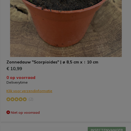
Zonnedauw "Scorpioides" | ø 8,5 cm x ↕ 10 cm
€ 10,99
0 op voorraad
Deliverytime
Klik voor verzendinformatie
(2)
Niet op voorraad
INSECTENVANGER