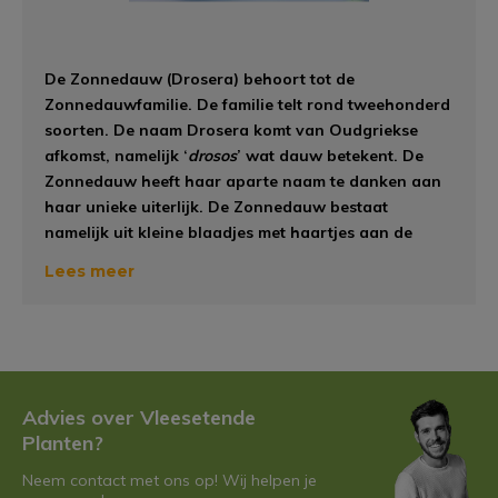
De Zonnedauw (Drosera) behoort tot de
Zonnedauwfamilie. De familie telt rond tweehonderd
soorten. De naam Drosera komt van Oudgriekse
afkomst, namelijk ‘
drosos
’ wat dauw betekent. De
Zonnedauw heeft haar aparte naam te danken aan
haar unieke uiterlijk. De Zonnedauw bestaat
namelijk uit kleine blaadjes met haartjes aan de
zijkanten. Op deze haartjes zitten kleine druppels,
Lees meer
die men aan ochtenddauw doen laten denken.
Drosera: De val
Zoals al bovenaan beschreven staat, bestaat de
Advies over Vleesetende
Zonnedauw uit allerlei stengeltjes met kleine blaadjes
Planten?
waarop zich haartjes bevinden. Op de toppen van de
haartjes zit een verdikking; deze maakt een kleverige
Neem contact met ons op! Wij helpen je
afscheiding in de vorm van kleine druppeltjes. Deze