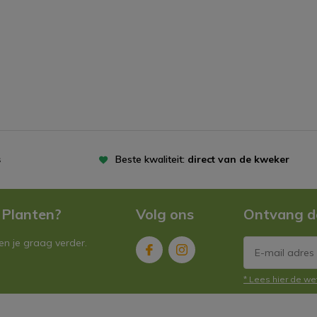
s
Beste kwaliteit:
direct van de kweker
 Planten?
Volg ons
Ontvang d
n je graag verder.
* Lees hier de we