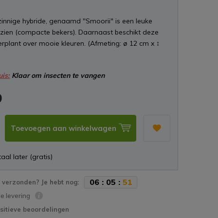
nnige hybride, genaamd "Smoorii" is een leuke
 zien (compacte bekers). Daarnaast beschikt deze
rplant over mooie kleuren. (Afmeting: ø 12 cm x ↕
uis:
Klaar om insecten te vangen
9
Toevoegen aan winkelwagen
aal later (gratis)
0
6
:
0
5
:
5
0
verzonden? Je hebt nog:
le levering
sitieve beoordelingen