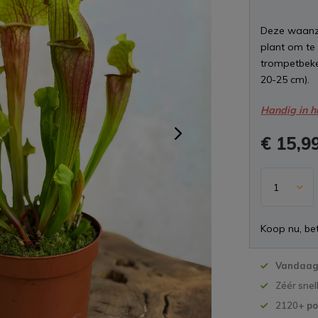
Deze waanzi
plant om te
trompetbeke
20-25 cm).
Handig in h
€ 15,9
Koop nu, bet
Vandaag 
Zéér snel
2120+
po