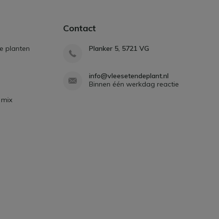
Contact
e planten
Planker 5, 5721 VG
info@vleesetendeplant.nl
Binnen één werkdag reactie
 mix