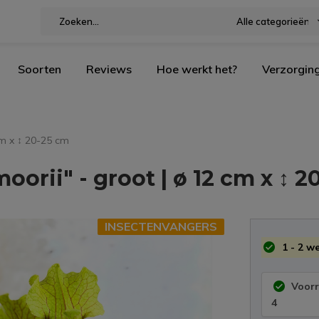
Alle categorieën
Soorten
Reviews
Hoe werkt het?
Verzorgin
cm x ↕ 20-25 cm
orii" - groot | ø 12 cm x ↕ 2
INSECTENVANGERS
1 - 2 w
Voor
4