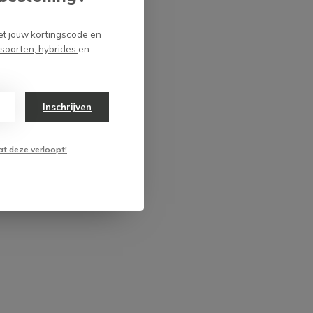
et jouw kortingscode en
 soorten, hybrides
en
Inschrijven
at deze verloopt!