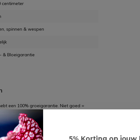
 centimeter
m
en, spinnen & wespen
lijk
- & Bloeigarantie
n
 hebt een 100% groeigarantie. Niet goed =
5% Korting op jouw 