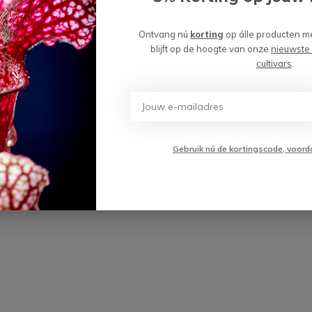
wordt 'm!
Ontvang nú
korting
op álle producten m
etbekerplant "Smoorii" -
blijft op de hoogte van onze
nieuwste
 | ø 12 cm x ↕ 20-25 cm
cultivars
.
(0)
Toevoegen aan
,99
winkelwagen
Gebruik nú de kortingscode, voord