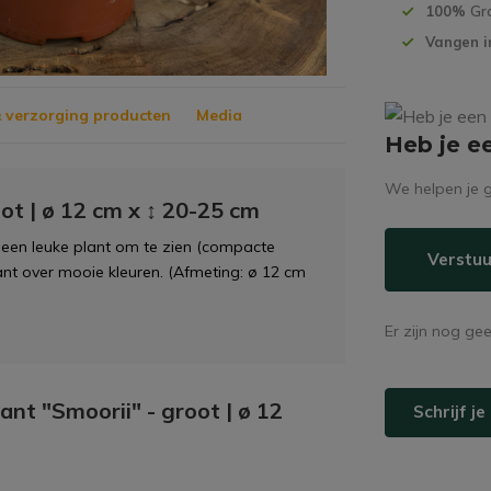
100%
Gr
Vangen i
 verzorging producten
Media
Heb je e
We helpen je g
ot | ø 12 cm x ↕ 20-25 cm
een leuke plant om te zien (compacte
Verstuu
nt over mooie kleuren. (Afmeting: ø 12 cm
Er zijn nog ge
ant "Smoorii" - groot | ø 12
Schrijf j