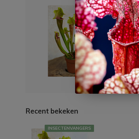
Dit 
Tromp
groot
€ 15
Recent bekeken
INSECTENVANGERS