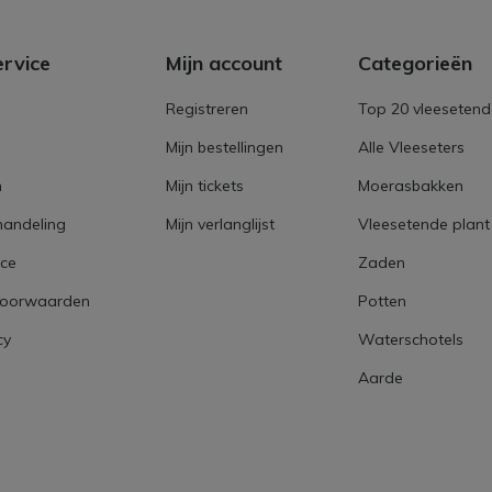
ervice
Mijn account
Categorieën
Registreren
Top 20 vleesetend
Mijn bestellingen
Alle Vleeseters
n
Mijn tickets
Moerasbakken
handeling
Mijn verlanglijst
Vleesetende plant
ice
Zaden
voorwaarden
Potten
cy
Waterschotels
Aarde